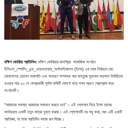
চাকরি
বিনোদন
দেশজুড়ে
Gallery
দক্ষিণ কোরিয়া প্রতিনিধ:
দক্ষিণ কোরিয়ার জনপ্রিয় সামাজিক সংগঠন
অন্যান্য
ইপিএস_স্পোর্টস_এন্ড_ওয়েলফেয়ার_অর্গানাইজেশন (ইসো) এর নবম নির্বাচনে মো:
মোবাশশের হোসেন সভাপতি এবং সাধারণ সম্পাদক পদে মাহফুজ মুহাম্মদ ফয়সাল নির্বাচিতো
হওয়ার পরে ২৩ শে ফেব্রুয়ারী পূর্নাঙ্গ কমিটি ঘোষণা করে শপথ গ্রহণ প্রোগ্রাম করে
সংগঠনটি।
“আমাদের সমস্যা আমাদের সমাধান করতে হবে” – এই শ্লোগান নিয়ে ইসো তাদের
কার্যক্রমে একটি নতুন মাত্রা যুক্ত করছে। এই শ্লোগানটি নয় শুধু কথা, বরং এটি একটি
প্রতিজ্ঞা, যা তারা প্রতিদিন কাজে রূপ দিচ্ছে।