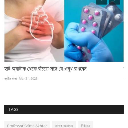
.
হার্ট অ্যাটাক থেকে বাঁচতে সঙ্গে যে ওষুধ রাখবেন
চ্
স্বাধীন বাংলা
Mar 31, 2023
স্বা
TAGS
Professor Salma Akhtar
তারেক রহমানের
নির্বাচনে