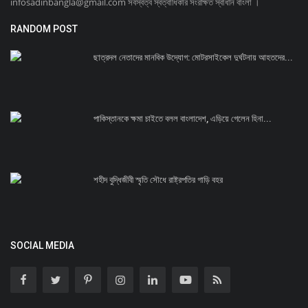
infosadinbangla@gmail.com সর্বস্বত্ব স্বত্বাধিকার সংরক্ষিত স্বাধীন বাংলা ।
RANDOM POST
ছাত্রদল নেতাদের মানবিক উদ্যোগ: মোটরসাইকেল দুর্ঘটনায় আহতদের...
পাকিস্তানকে ক্ষমা চাইতে বলল বাংলাদেশ, এড়িয়ে গেলেন হিনা...
শহীদ বুদ্ধিজীবী স্মৃতি সৌধে রাষ্ট্রপতির গাড়ি বহর
SOCIAL MEDIA