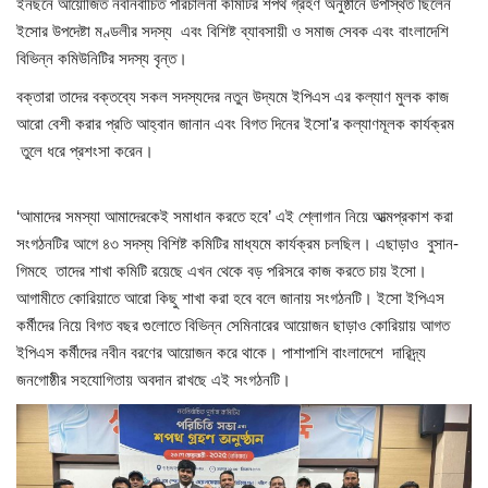
ইনছনে আয়োজিত নবনির্বাচিত পরিচালনা কমিটির শপথ গ্রহণ অনুষ্ঠানে উপস্থিত ছিলেন
ইসোর উপদেষ্টা মণ্ডলীর সদস্য এবং বিশিষ্ট ব্যাবসায়ী ও সমাজ সেবক এবং বাংলাদেশি
বিভিন্ন কমিউনিটির সদস্য বৃন্ত।
বক্তারা তাদের বক্তব্যে সকল সদস্যদের নতুন উদ্যমে ইপিএস এর কল্যাণ মুলক কাজ
আরো বেশী করার প্রতি আহ্বান জানান এবং বিগত দিনের ইসো'র কল্যাণমূলক কার্যক্রম
তুলে ধরে প্রশংসা করেন।
‘আমাদের সমস্যা আমাদেরকেই সমাধান করতে হবে’ এই শ্লোগান নিয়ে আত্মপ্রকাশ করা
সংগঠনটির আগে ৪৩ সদস্য বিশিষ্ট কমিটির মাধ্যমে কার্যক্রম চলছিল। এছাড়াও বুসান-
গিমহে তাদের শাখা কমিটি রয়েছে এখন থেকে বড় পরিসরে কাজ করতে চায় ইসো।
আগামীতে কোরিয়াতে আরো কিছু শাখা করা হবে বলে জানায় সংগঠনটি। ইসো ইপিএস
কর্মীদের নিয়ে বিগত বছর গুলোতে বিভিন্ন সেমিনারের আয়োজন ছাড়াও কোরিয়ায় আগত
ইপিএস কর্মীদের নবীন বরণের আয়োজন করে থাকে। পাশাপাশি বাংলাদেশে দারিদ্র্য
জনগোষ্ঠীর সহযোগিতায় অবদান রাখছে এই সংগঠনটি।