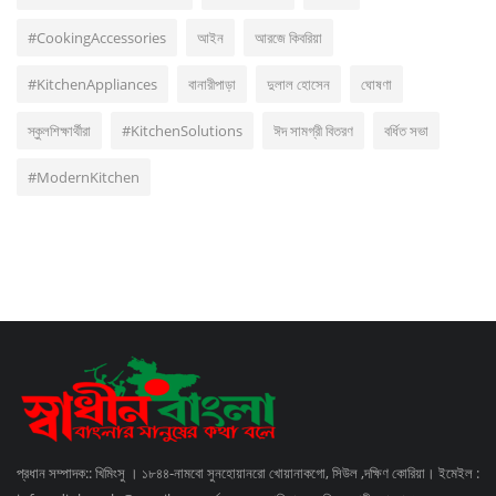
#CookingAccessories
আইন
আরজে কিবরিয়া
#KitchenAppliances
বানারীপাড়া
দুলাল হোসেন
ঘোষণা
স্কুলশিক্ষার্থীরা
#KitchenSolutions
ঈদ সামগ্রী বিতরণ
বর্ধিত সভা
#ModernKitchen
প্রধান সম্পাদক:: খিমিংসু । ১৮৪৪-নামবো সুনহোয়ানরো খোয়ানাকগো, সিউল ,দক্ষিণ কোরিয়া। ইমেইল :