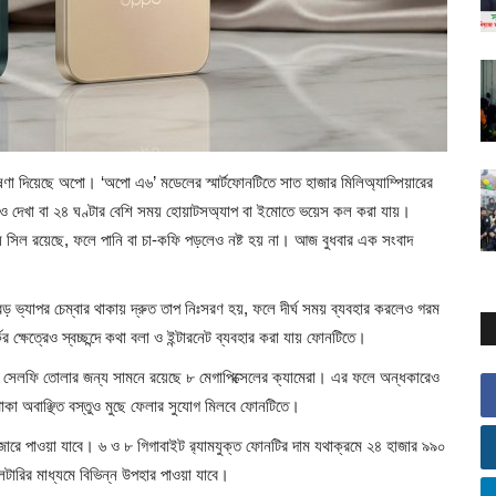
োষণা দিয়েছে অপো। ‘অপো এ৬’ মডেলের স্মার্টফোনটিতে সাত হাজার মিলিঅ্যাম্পিয়ারের
ভিডিও দেখা বা ২৪ ঘণ্টার বেশি সময় হোয়াটসঅ্যাপ বা ইমোতে ভয়েস কল করা যায়।
েষ সিল রয়েছে, ফলে পানি বা চা-কফি পড়লেও নষ্ট হয় না। আজ বুধবার এক সংবাদ
রে বড় ভ্যাপর চেম্বার থাকায় দ্রুত তাপ নিঃসরণ হয়, ফলে দীর্ঘ সময় ব্যবহার করলেও গরম
ের ক্ষেত্রেও স্বচ্ছন্দে কথা বলা ও ইন্টারনেট ব্যবহার করা যায় ফোনটিতে।
ে। সেলফি তোলার জন্য সামনে রয়েছে ৮ মেগাপিক্সেলের ক্যামেরা। এর ফলে অন্ধকারেও
কা অবাঞ্ছিত বস্তুও মুছে ফেলার সুযোগ মিলবে ফোনটিতে।
জারে পাওয়া যাবে। ৬ ও ৮ গিগাবাইট র‍্যামযুক্ত ফোনটির দাম যথাক্রমে ২৪ হাজার ৯৯০
ারির মাধ্যমে বিভিন্ন উপহার পাওয়া যাবে।