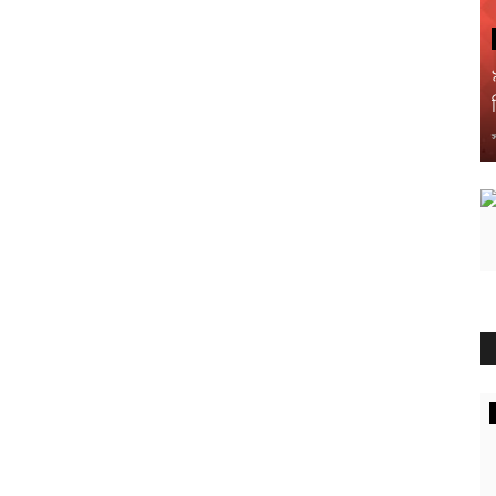
স
মধ্যপ্রাচ্য