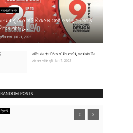
করপোরেট সংবাদ
৯ বছর পূর্তিতে মাই কিচেনের মেগা অফার, সব পণ্যে
মিলবে আপ-টু...
্বাধীন বাংলা
Jul 21, 2026
তাইওয়ান প্রণালিতে মার্কিন রণতরি, সতর্কতায় চীন
মোঃ আল আমিন মৃর্ধা
Jan 7, 2023
RANDOM POSTS
ক্রিকেট
যুক্তরাষ্ট্র