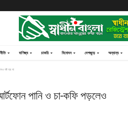
জনীতি
বাণিজ্য
চাকরি
বিনোদন
দেশজুড়ে
অন্যান্য
েও নষ্ট হয় না
স্মার্টফোন পানি ও চা-কফি পড়লেও