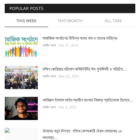
POPULAR POSTS
চাকরি
THIS WEEK
THIS MONTH
ALL TIME
বিনোদন
সামাজিক সংগঠণের বিভিন্ন পদের নাম ও তাদের দায়িত্বঃ
দেশজুড়ে
স্বাধীন বাংলা
Feb 21, 2023
Gallery
দক্ষিণ কোরিয়ায় বরিশাল কমিউনিটির ঈদ পুনর্মিলনী ও পরিচিত...
অন্যান্য
স্বাধীন বাংলা
Mar 22, 2026
আমিরুল ইসলাম সাইম স্বাধীন বাংলার নিজস্ব প্রতিবেদক হিসেবে...
স্বাধীন বাংলা
Dec 4, 2025
ঐক্যের নতুন দিগন্ত: পশ্চিম কেশবকাঠি ঐক্য ফোরামের ২৫
সদস্যের...