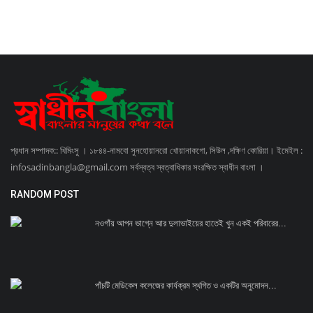
প্রধান সম্পাদক:: খিমিংসু । ১৮৪৪-নামবো সুনহোয়ানরো খোয়ানাকগো, সিউল ,দক্ষিণ কোরিয়া। ইমেইল :
infosadinbangla@gmail.com সর্বস্বত্ব স্বত্বাধিকার সংরক্ষিত স্বাধীন বাংলা ।
RANDOM POST
নওগাঁয় আপন ভাগ্নে আর দুলাভাইয়ের হাতেই খুন একই পরিবারের...
পাঁচটি মেডিকেল কলেজের কার্যক্রম স্থগিত ও একটির অনুমোদন...