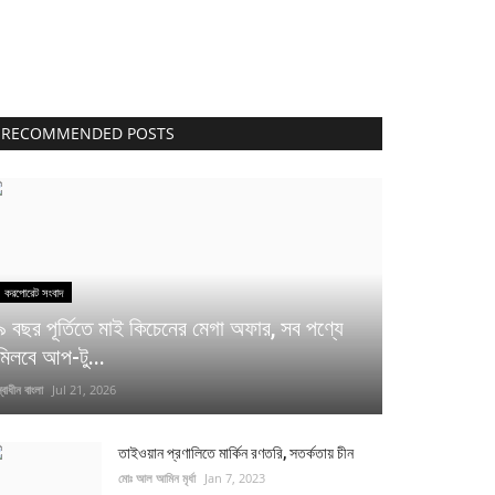
RECOMMENDED POSTS
করপোরেট সংবাদ
৯ বছর পূর্তিতে মাই কিচেনের মেগা অফার, সব পণ্যে
মিলবে আপ-টু...
্বাধীন বাংলা
Jul 21, 2026
তাইওয়ান প্রণালিতে মার্কিন রণতরি, সতর্কতায় চীন
মোঃ আল আমিন মৃর্ধা
Jan 7, 2023