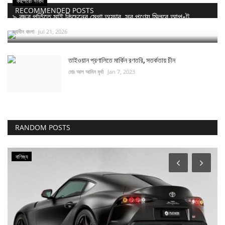
করপোরেট সংবাদ
RECOMMENDED POSTS
৯ বছর পূর্তিতে মাই কিচেনের মেগা অফার, সব পণ্যে মিলবে আপ-টু...
স্বাধীন বাংলা
Jul 21, 2026
তাইওয়ান প্রণালিতে মার্কিন রণতরি, সতর্কতায় চীন
মোঃ আল আমিন মৃর্ধা
Jan 7, 2023
RANDOM POSTS
বাণিজ্য