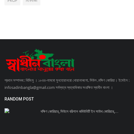
PKOF
নিষেধাজ্ঞা
প্রধান সম্পাদক:: খিমিংসু । ১৮৪৪-নামবো সুনহোয়ানরো খোয়ানাকগো, সিউল ,দক্ষিণ কোরিয়া। ইমেইল :
infosadinbangla@gmail.com সর্বস্বত্ব স্বত্বাধিকার সংরক্ষিত স্বাধীন বাংলা ।
RANDOM POST
দক্ষিণ কোরিয়ার, সিউলে বরিশাল কমিউনিটি ইন সাউথ কোরিয়ার,...