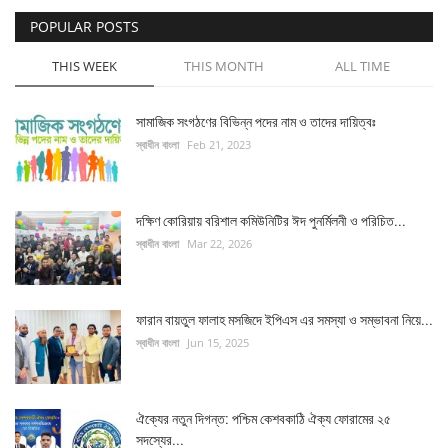
POPULAR POSTS
চাকরি
THIS WEEK
THIS MONTH
ALL TIME
বিনোদন
সামাজিক সংগঠণের বিভিন্ন পদের নাম ও তাদের দায়িত্বঃ
দেশজুড়ে
স্বাধীন বাংলা
Feb 21, 2023
Gallery
দক্ষিণ কোরিয়ায় বরিশাল কমিউনিটির ঈদ পুনর্মিলনী ও পরিচিত...
অন্যান্য
স্বাধীন বাংলা
Mar 22, 2026
ফারান বায়তুল ফালাহ মসজিদে ইপিএস এর সমস্যা ও সম্ভাবনা নিয়ে...
স্বাধীন বাংলা
Jun 15, 2025
ঐক্যের নতুন দিগন্ত: পশ্চিম কেশবকাঠি ঐক্য ফোরামের ২৫
সদস্যের...