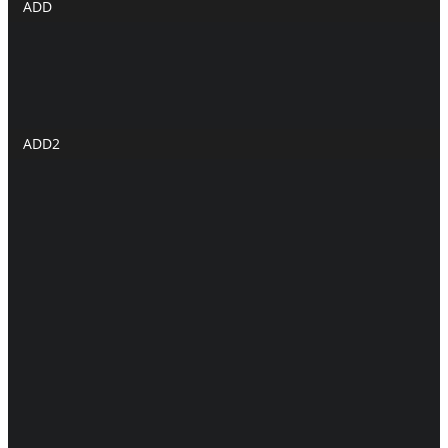
ADD
ঢালিউড
নাটক
হলিউড
ADD2
টেলিভিশন
গান
বলিউড
দেশজুড়ে
All
ময়মনসিংহ বিভাগ