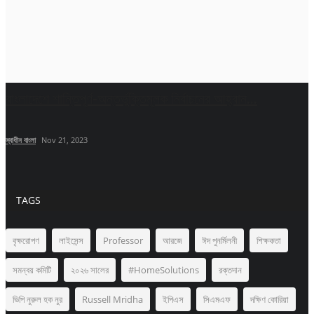
বাংলাদেশে শান্তিপূর্ণ-অন্তর্ভুক্তিমূলক নির্বাচনের আহ্বান...
স্বাধীন বাংলা
Nov 21, 2023
TAGS
বৃক্ষরোপণ
লাইসেন্স
Professor
আরজে
ঈদ পুনর্মিলনী
শিক্ষকতা
সমন্বয় কমিটি
২০২৬ সালের
#HomeSolutions
রক্তদান
ভিপি নুরুল হক নুর
Russell Mridha
ইপিএস
সিএমএফ
দক্ষিণ কোরিয়া