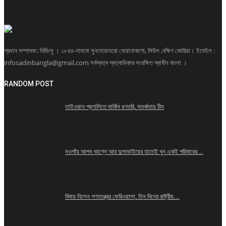
প্রধান সম্পাদক:: খিমিংসু । ১৮৪৪-নামবো সুনহোয়ানরো খোয়ানাকগো, সিউল ,দক্ষিণ কোরিয়া। ইমেইল :
infosadinbangla@gmail.com সর্বস্বত্ব স্বত্বাধিকার সংরক্ষিত স্বাধীন বাংলা ।
RANDOM POST
তাইওয়ান প্রণালিতে মার্কিন রণতরি, সতর্কতায় চীন
নওগাঁয় আপন ভাগ্নে আর দুলাভাইয়ের হাতেই খুন একই পরিবারের...
বিদায় নিলেন গণতন্ত্রের ফেরিওয়ালা, তিন দিনের রাষ্ট্রীয়...