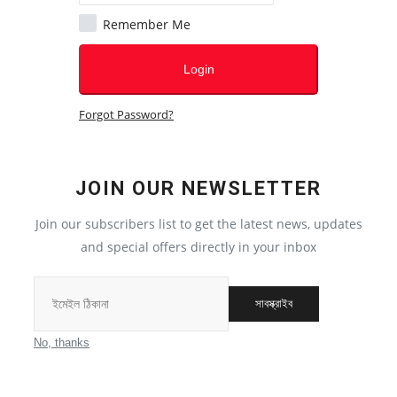
Remember Me
বিশ্ব
Login
All
Forgot Password?
দক্ষিণ কোরিয়া
আফ্রিকা
JOIN OUR NEWSLETTER
এশিয়া
Join our subscribers list to get the latest news, updates
and special offers directly in your inbox
পাকিস্তান
সাবস্ক্রাইব
ইউরোপ
No, thanks
মধ্যপ্রাচ্য