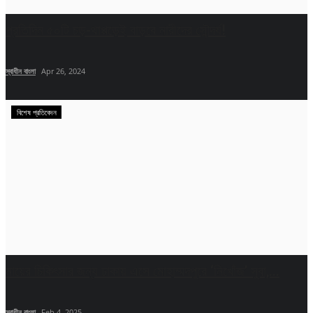
শিক্ষা
প্রতিদিন ৫০টি চড়-থাপ্পড়েই বাড়বে নারীদের সৌন্দর্য!
স্বাধীন বাংলা
Apr 26, 2024
বিশেষ প্রতিবেদন
মায়ের চিকিৎসার জন্য ঢাকায় এসে মোহাম্মদপুরে ‘নিখোঁজ’ সুবা,...
স্বাধীন বাংলা
Feb 4, 2025