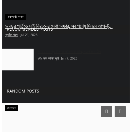
সিলেট বিভাগ
করপোরেট সংবাদ
চট্টগ্রাম বিভাগ
৯ বছর পূর্তিতে মাই কিচেনের মেগা অফার, সব পণ্যে মিলবে আপ-টু...
RECOMMENDED POSTS
স্বাধীন বাংলা
Jul 21, 2026
রংপুর বিভাগ
তাইওয়ান প্রণালিতে মার্কিন রণতরি, সতর্কতায় চীন
খুলনা বিভাগ
মোঃ আল আমিন মৃর্ধা
Jan 7, 2023
ঢাকা বিভাগ
বরিশাল ‍বিভাগ
RANDOM POSTS
রাজশাহী বিভাগ
বাংলাদেশ
Gallery
অন্যান্য