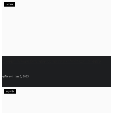
খেলাধুলা
‘হযবরল’ বিপিএল নিয়ে সাকিবের সমালোচনা ‘স্পট অন’: মাশরাফি
স্বাধীন বাংলা
Jan 5, 2023
যুক্তরাষ্ট্র