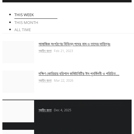
রাজনীতি
THIS WEEK
বাণিজ্য
THIS MONTH
ALL TIME
All
সামাজিক সংগঠণের বিভিন্ন পদের নাম ও তাদের দায়িত্বঃ
স্বাধীন বাংলা
Feb 21, 2023
অর্থনীতি
উদ্যোক্তা
দক্ষিণ কোরিয়ায় বরিশাল কমিউনিটির ঈদ পুনর্মিলনী ও পরিচিত...
স্বাধীন বাংলা
Mar 22, 2026
ব্যাংক
বিশ্ববাণিজ্য
আমিরুল ইসলাম সাইম স্বাধীন বাংলার নিজস্ব প্রতিবেদক হিসেবে...
স্বাধীন বাংলা
Dec 4, 2025
শেয়ারবাজার
করপোরেট সংবাদ
ঐক্যের নতুন দিগন্ত: পশ্চিম কেশবকাঠি ঐক্য ফোরামের ২৫ সদস্যের...