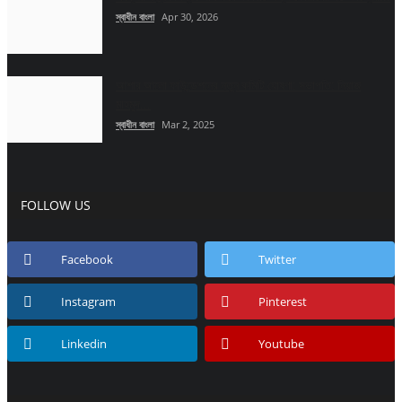
স্বাধীন বাংলা
Apr 30, 2026
চাকরি
আশার আলো ফাউন্ডেশনের নতুন কমিটি ঘোষণা: সভাপতি: নিয়াজ
All
মাহমুদ...
স্বাধীন বাংলা
Mar 2, 2025
নিয়োগ
খবর
FOLLOW US
সাক্ষাৎকার
Facebook
Twitter
বিনোদন
Instagram
Pinterest
All
Linkedin
Youtube
চলচ্চিত্র