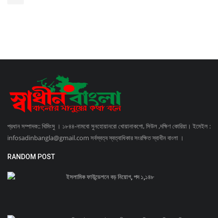
প্রধান সম্পাদক:: খিমিংসু । ১৮৪৪-নামবো সুনহোয়ানরো খোয়ানাকগো, সিউল ,দক্ষিণ কোরিয়া। ইমেইল :
infosadinbangla@gmail.com সর্বস্বত্ব স্বত্বাধিকার সংরক্ষিত স্বাধীন বাংলা ।
RANDOM POST
ইসলামিক ফাউন্ডেশনে বড় নিয়োগ, পদ ১,১৪৮