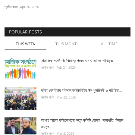
স্বাধীন বাংলা
Apr 26, 2026
চাকরি
বিনোদন
POPULAR POSTS
দেশজুড়ে
THIS WEEK
THIS MONTH
ALL TIME
Gallery
সামাজিক সংগঠণের বিভিন্ন পদের নাম ও তাদের দায়িত্বঃ
স্বাধীন বাংলা
Feb 21, 2023
অন্যান্য
দক্ষিণ কোরিয়ায় বরিশাল কমিউনিটির ঈদ পুনর্মিলনী ও পরিচিত...
স্বাধীন বাংলা
Mar 22, 2026
আশার আলো ফাউন্ডেশনের নতুন কমিটি ঘোষণা: সভাপতি: নিয়াজ
মাহমুদ...
স্বাধীন বাংলা
Mar 2, 2025