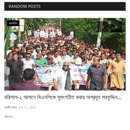
RANDOM POSTS
রাজনীতি
বরিশাল-২ আসনে বিএনপিকে সুসংগঠিত করার অগ্রদূত সরফুদ্দিন...
মহ
স্বাধীন বাংলা
Jul 15, 2025
আমি
বরিশাল