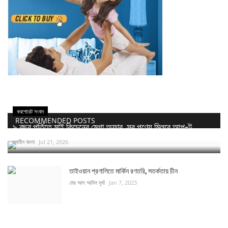
করপোরেট সংবাদ
RECOMMENDED POSTS
৯ বছর পূর্তিতে মাই কিচেনের মেগা অফার, সব পণ্যে মিলবে আপ-টু...
স্বাধীন বাংলা
Jul 21, 2026
তাইওয়ান প্রণালিতে মার্কিন রণতরি, সতর্কতায় চীন
মোঃ আল আমিন মৃর্ধা
Jan 7, 2023