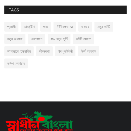
TAGS
প্রবাসী
আর্জেন্টিনা
গুচ্ছ
#Flamora
দাবদাহ
নতুন কমিটি
নতুন অধ্যায়
এরদোয়ান
#৯_বছর_পূর্তি
কমিটি ঘোষণা
জামায়াতে ইসলামীর
জীবনকথা
ঈদ পুনর্মিলনী
মির্জা আব্বাস
দক্ষিণ কোরিয়ার