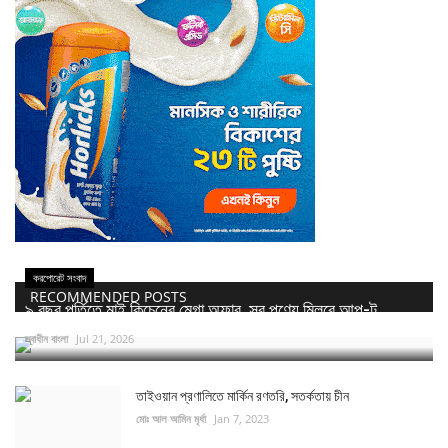
করপোরেট সংবাদ
RECOMMENDED POSTS
৯ বছর পূর্তিতে মাই কিচেনের মেগা অফার, সব পণ্যে মিলবে আপ-টু...
স্বাধীন বাংলা
Jul 21, 2026
তাইওয়ান প্রণালিতে মার্কিন রণতরি, সতর্কতায় চীন
মোঃ আল আমিন মৃর্ধা
Jan 7, 2023