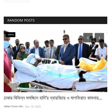
RANDOM POSTS
সর্বশেষ
ঢাকার বিভিন্ন মসজিদে হাদি’র ন্যায়বিচার ও মাগফিরাত কামনায়...
৪৬
বি
আমিরুল ইসলাম সাইম
Dec 19, 2025