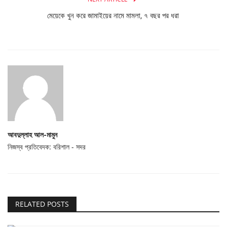
মেয়েকে খুন করে জামাইয়ের নামে মামলা, ৭ বছর পর ধরা
আবদুল্লাহ আল-মামুন
নিজস্ব প্রতিবেদক: বরিশাল - সদর
RELATED POSTS