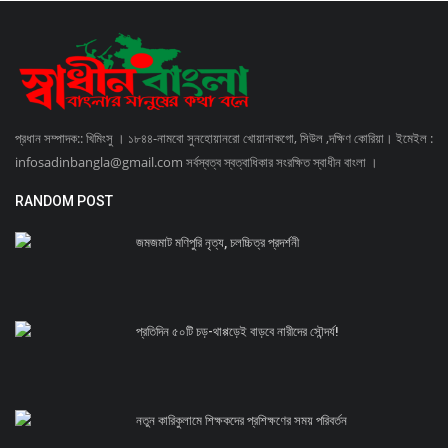
প্রধান সম্পাদক:: খিমিংসু । ১৮৪৪-নামবো সুনহোয়ানরো খোয়ানাকগো, সিউল ,দক্ষিণ কোরিয়া। ইমেইল :
infosadinbangla@gmail.com সর্বস্বত্ব স্বত্বাধিকার সংরক্ষিত স্বাধীন বাংলা ।
RANDOM POST
জমজমাট মণিপুরি নৃত্য, চলচ্চিত্র প্রদর্শনী
প্রতিদিন ৫০টি চড়-থাপ্পড়েই বাড়বে নারীদের সৌন্দর্য!
নতুন কারিকুলামে শিক্ষকদের প্রশিক্ষণের সময় পরিবর্তন