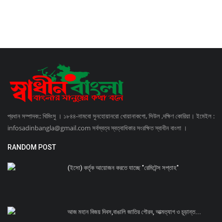
প্রধান সম্পাদক:: খিমিংসু । ১৮৪৪-নামবো সুনহোয়ানরো খোয়ানাকগো, সিউল ,দক্ষিণ কোরিয়া। ইমেইল :
infosadinbangla@gmail.com সর্বস্বত্ব স্বত্বাধিকার সংরক্ষিত স্বাধীন বাংলা ।
RANDOM POST
(ইসো) কর্তৃক আয়োজন করতে যাচ্ছে "রেমিটেন্স সপ্তাহ"
আজ মহান বিজয় দিবস,বাঙালি জাতির গৌরব, আত্মত্যাগ ও চূড়ান্ত...