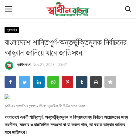
যুক্তরাষ্ট্র
Login
Register
বাংলাদেশে শান্তিপূর্ণ-অন্তর্ভুক্তিমূলক নির্বাচনের
আহ্বান জানিয়ে যাবে জাতিসংঘ
সর্বশেষ
স্বাধীন বাংলা
Nov 21, 2023 - 05:47
বাংলাদেশ
বিশ্ব
খেলাধুলা
জাতিসংঘ মহাসচিবের মুখপাত্র স্টিফেন ডুজারিকছবি: ভিডিও থেকে নেওয়া
রাজনীতি
বাংলাদেশে একটি শান্তিপূর্ণ, অন্তর্ভুক্তিমূলক ও বিশ্বাসযোগ্য নির্বাচন আয়োজনের জন্য
অংশীদার, সরকার ও রাজনৈতিক দলগুলো যা যা করতে পারে, তা করতে আহ্বান জানিয়ে
বাণিজ্য
যাবে জাতিসংঘ।