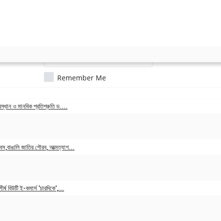
Remember Me
Login
স্থান ও মানবিক প্রতিশ্রুতি ড....
7, 2026
Forgot Password?
স,বাঙালি জাতির গৌরব, আত্মত্যাগ...
Dec 16, 2025
JOIN OUR NEWSLETTER
র্ষ বিউটি ই-কমার্স 'চারদিকে',...
r subscribers list to get the latest news, updates and special offers 
2, 2025
in your inbox