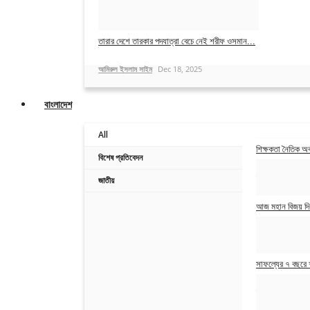
আমিরুল ইসলাম সাইম
Dec 19, 2025
তারার দেশে তারকার পদযাত্রা বেচে নেই শরীফ ওসমান...
আমিরুল ইসলাম সাইম
Dec 18, 2025
বাংলাদেশ
All
শিক্ষকতা নৈতিক অব
বিশেষ প্রতিবেদন
স্বাধীন বাংলা
Jan 2
জাতীয়
আজ মহান বিজয় দিব
আমিরুল ইসলাম সাইম
সাফল্যের ৭ বছরে শী
Join ou
স্বাধীন বাংলা
Apr 2