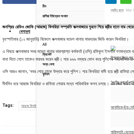
চীন
স্বাধীন বাংলা
Mar 
রাশিয়া ইউক্রেন সংঘাত
জনপ্রিয় রেডিও জোকি (আরজে) কিবরিয়া সম্প্রতি কক্সবাজারে ঘুরতে গিয়ে স্ত্রীর হাতে মার খে
খেলাধুলা
বৃহস্পতিবার (১২ জানুয়ারি) বিকেলে কক্সবাজার মডেল থানায় মারধরের জিডি করেন কিবরিয়া।
All
এ বিষয়ে কক্সবাজার সদর মডেল থানার ভারপ্রাপ্ত কর্মকর্তা (ওসি) রফিকুল ইসলাম গণমাধ্যমে
ক্রিকেট
বিশ্বকাপ জিতে কত 
বাধা দিতে গেলে তাকেও মারধর করেন স্ত্রী। পরে ৯৯৯ নম্বরে ফোন করে পুলিশের সহযোগিতা চ
অন্য খেলা
স্বাধীন বাংলা
Nov 
ওসি আরও জানান, ‘খবর পেয়ে তাকে উদ্ধার করে পুলিশ। পরে কিবরিয়া বাদী হয়ে স্ত্রী রাফিয়া 
ফুটবল
‘জাতীয় স্বার্থে’ প
দীর্ঘদিন ধরে আরজে কিবরিয়া ও রাফিয়া লোরার মধ্যে পারিবারিক কলহ চলছে। এর জের ধরেই 
স্বাধীন বাংলা
Jan 2
Tags:
আরজে কিবরিয়া
জিডি
আরজে
আগাসিকে ছুঁয়ে স
স্বাধীন বাংলা
Jan 2
পাকিস্তানি খেলোয়