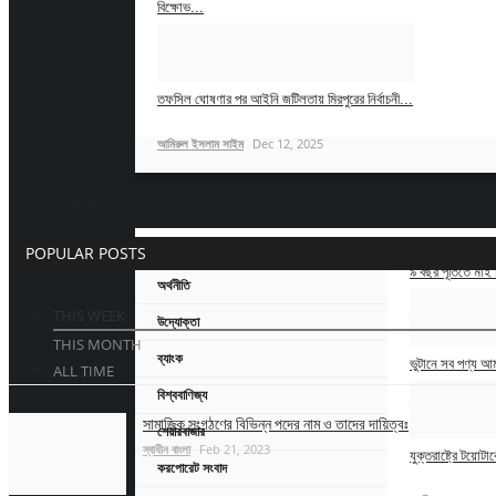
বিক্ষোভ...
আমিরুল ইসলাম সাইম
Dec 13, 2025
তফসিল ঘোষণার পর আইনি জটিলতায় মিরপুরের নির্বাচনী...
আমিরুল ইসলাম সাইম
Dec 12, 2025
বাণিজ্য
All
POPULAR POSTS
৯ বছর পূর্তিতে মা
অর্থনীতি
THIS WEEK
স্বাধীন বাংলা
Jul 2
উদ্যোক্তা
THIS MONTH
ব্যাংক
ভুটানে সব পণ্য আ
ALL TIME
বিশ্ববাণিজ্য
স্বাধীন বাংলা
Jan 6
সামাজিক সংগঠণের বিভিন্ন পদের নাম ও তাদের দায়িত্বঃ
শেয়ারবাজার
স্বাধীন বাংলা
Feb 21, 2023
যুক্তরাষ্ট্রে টয়োট
করপোরেট সংবাদ