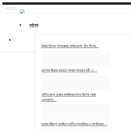
Gallery
সর্বশেষ
বিদায় নিলেন গণতন্ত্রের ফেরিওয়ালা, তিন দিনের...
আমিরুল ইসলাম সাইম
Dec 30, 2025
খালেদা জিয়ার মৃত্যুতে বুধবার সাধারণ ছুটি, ৩...
স্বাধীন বাংলা
Dec 30, 2025
হাদি’র জন্য ঢাকার মসজিদগুলোতে বিশেষ দোয়া
মোনাজাত...
আমিরুল ইসলাম সাইম
Dec 19, 2025
ঢাকার বিভিন্ন মসজিদে হাদি’র ন্যায়বিচার ও মাগফিরাত...