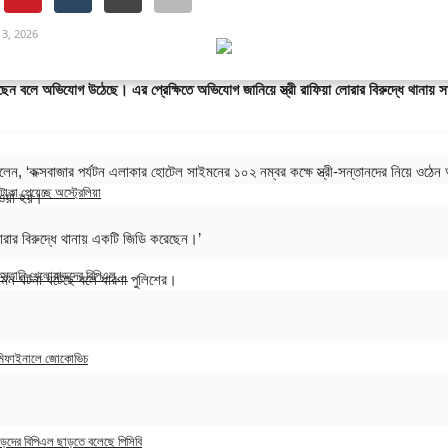
13, 2026
য়েছেন বলে অভিযোগ উঠেছে। এর প্রেক্ষিতে অভিযোগ জানিয়ে স্ত্রী রাফিয়া লোরার বিরুদ্ধে থানায়
 বলেন, ‘কক্সবাজার পর্যটন এলাকার হোটেল সাইমনের ১০২ নম্বর কক্ষে স্ত্রী-সন্তানদের নিয়ে 
টাকা পেয়েছে অস্ট্রেলিয়া
াওয়া হয়।’
20, 2023
লোরার বিরুদ্ধে থানায় একটি জিডি করেছেন।’
াকিস্তানি খেলোয়াড়দের বিপিএল...
এমন ঘটনা ঘটেছে বলে ধারণা পুলিশের।
9, 2023
েমিফাইনালে জোকোভিচ
6, 2023
াড়দের বিপিএল ছাড়তে বলেছে পিসিবি