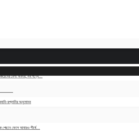
ই কিচেনের মেগা অফার, সব পণ্যে...
1, 2026
মদানি-রপ্তানির অনুমোদন
, 2023
াকে পেছনে ফেলে আবারও শীর্ষে...