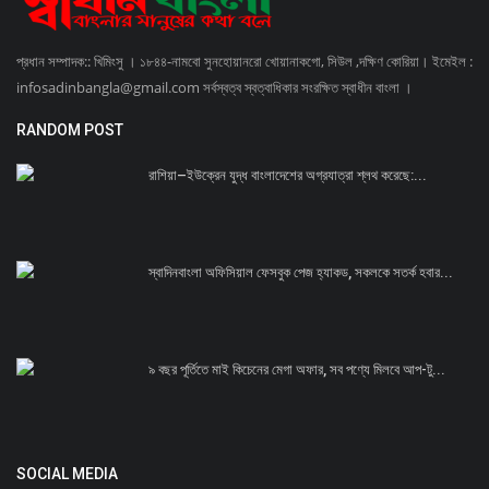
প্রধান সম্পাদক:: খিমিংসু । ১৮৪৪-নামবো সুনহোয়ানরো খোয়ানাকগো, সিউল ,দক্ষিণ কোরিয়া। ইমেইল :
infosadinbangla@gmail.com সর্বস্বত্ব স্বত্বাধিকার সংরক্ষিত স্বাধীন বাংলা ।
RANDOM POST
রাশিয়া–ইউক্রেন যুদ্ধ বাংলাদেশের অগ্রযাত্রা শ্লথ করেছে:...
স্বাদিনবাংলা অফিসিয়াল ফেসবুক পেজ হ্যাকড, সকলকে সতর্ক হবার...
৯ বছর পূর্তিতে মাই কিচেনের মেগা অফার, সব পণ্যে মিলবে আপ-টু...
SOCIAL MEDIA