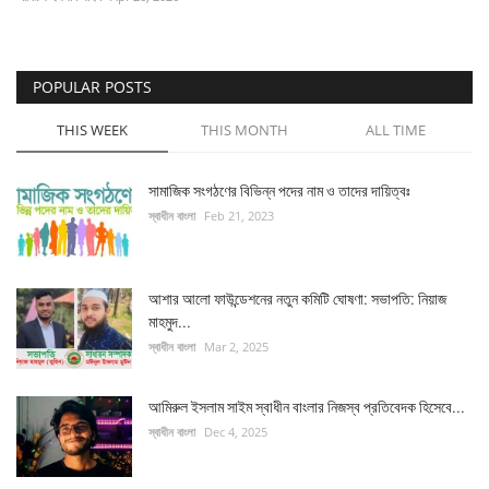
চাকরি
POPULAR POSTS
বিনোদন
THIS WEEK
THIS MONTH
ALL TIME
দেশজুড়ে
সামাজিক সংগঠণের বিভিন্ন পদের নাম ও তাদের দায়িত্বঃ
Gallery
স্বাধীন বাংলা
Feb 21, 2023
অন্যান্য
আশার আলো ফাউন্ডেশনের নতুন কমিটি ঘোষণা: সভাপতি: নিয়াজ
মাহমুদ...
স্বাধীন বাংলা
Mar 2, 2025
আমিরুল ইসলাম সাইম স্বাধীন বাংলার নিজস্ব প্রতিবেদক হিসেবে...
স্বাধীন বাংলা
Dec 4, 2025