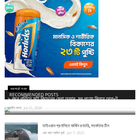
করপোরেট সংবাদ
RECOMMENDED POSTS
৯ বছর পূর্তিতে মাই কিচেনের মেগা অফার, সব পণ্যে মিলবে আপ-টু...
স্বাধীন বাংলা
Jul 21, 2026
তাইওয়ান প্রণালিতে মার্কিন রণতরি, সতর্কতায় চীন
মোঃ আল আমিন মৃর্ধা
Jan 7, 2023