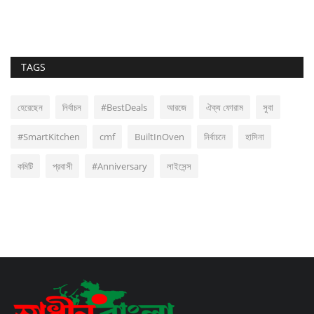
TAGS
হেরেছেন
নির্বাচন
#BestDeals
আরজে
ঐক্য ফোরাম
সুবা
#SmartKitchen
cmf
BuiltInOven
নির্বাচনে
হাসিনা
কমিটি
প্রবাসী
#Anniversary
লাইসেন্স