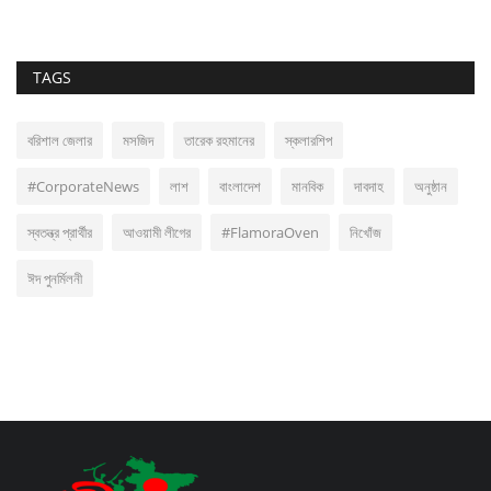
TAGS
বরিশাল জেলার
মসজিদ
তারেক রহমানের
স্কলারশিপ
#CorporateNews
লাশ
বাংলাদেশ
মানবিক
দাবদাহ
অনুষ্ঠান
স্বতন্ত্র প্রার্থীর
আওয়ামী লীগের
#FlamoraOven
নিখোঁজ
ঈদ পুনর্মিলনী