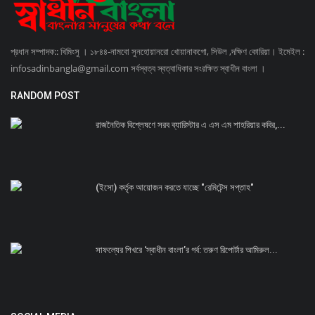
প্রধান সম্পাদক:: খিমিংসু । ১৮৪৪-নামবো সুনহোয়ানরো খোয়ানাকগো, সিউল ,দক্ষিণ কোরিয়া। ইমেইল :
infosadinbangla@gmail.com সর্বস্বত্ব স্বত্বাধিকার সংরক্ষিত স্বাধীন বাংলা ।
RANDOM POST
রাজনৈতিক বিশ্লেষণে সরব ব্যারিস্টার এ এস এম শাহরিয়ার কবির,...
(ইসো) কর্তৃক আয়োজন করতে যাচ্ছে "রেমিটেন্স সপ্তাহ"
সাফল্যের শিখরে ‘স্বাধীন বাংলা’র গর্ব: তরুণ রিপোর্টার আমিরুল...