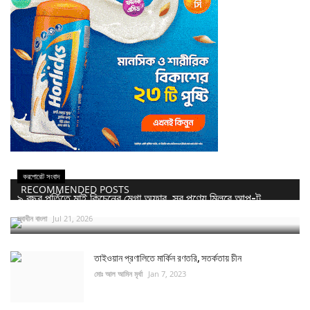
করপোরেট সংবাদ
RECOMMENDED POSTS
৯ বছর পূর্তিতে মাই কিচেনের মেগা অফার, সব পণ্যে মিলবে আপ-টু...
স্বাধীন বাংলা
Jul 21, 2026
তাইওয়ান প্রণালিতে মার্কিন রণতরি, সতর্কতায় চীন
মোঃ আল আমিন মৃর্ধা
Jan 7, 2023