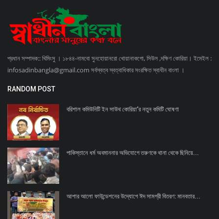
প্রধান সম্পাদক:: খিমিংসু । ১৮৪৪-নামবো সুনহোয়ানরো খোয়ানাকগো, সিউল ,দক্ষিণ কোরিয়া। ইমেইল :
infosadinbangla@gmail.com সর্বস্বত্ব স্বত্বাধিকার সংরক্ষিত স্বাধীন বাংলা ।
RANDOM POST
বরিশাল কমিউনিটি ইন সাউথ কোরিয়া’র নতুন কমিটি ঘোষণা
পাকিস্তানে ধর্ম অবমাননার অভিযোগে তরুণকে থানা থেকে ছিনিয়ে...
আশার আলো ফাউন্ডেশনের উদ্যোগে ঈদ সামগ্রী বিতরণ: মানবতার...