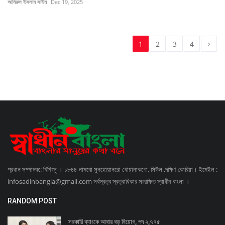
আমিরুল ইসলাম সাইম
Dec 19, 2025
›
1
2
3
4
প্রধান সম্পাদক:: খিমিংসু । ১৮৪৪-নামবো সুনহোয়ানরো খোয়ানাকগো, সিউল ,দক্ষিণ কোরিয়া। ইমেইল :
infosadinbangla@gmail.com সর্বস্বত্ব স্বত্বাধিকার সংরক্ষিত স্বাধীন বাংলা ।
RANDOM POST
সরকারি ব্যাংকে আবার বড় নিয়োগ, পদ ২,৭৭৫