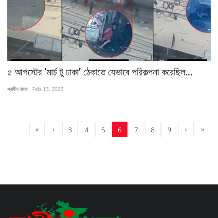
৫ আগস্টের ‘মার্চ টু ঢাকা’ ঠেকাতে যেভাবে পরিকল্পনা করেছিল...
স্বাধীন বাংলা
Feb 13, 2025
«
‹
›
»
3
4
5
6
7
8
9