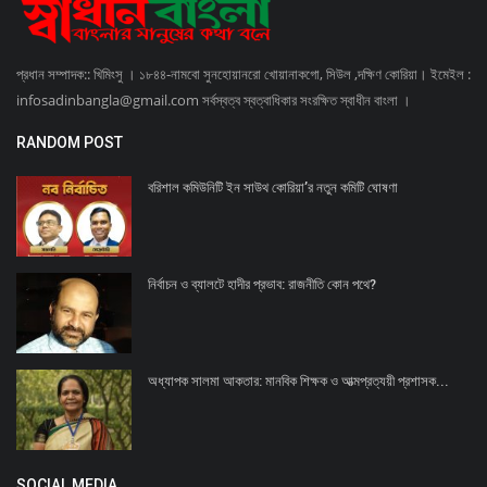
প্রধান সম্পাদক:: খিমিংসু । ১৮৪৪-নামবো সুনহোয়ানরো খোয়ানাকগো, সিউল ,দক্ষিণ কোরিয়া। ইমেইল :
infosadinbangla@gmail.com সর্বস্বত্ব স্বত্বাধিকার সংরক্ষিত স্বাধীন বাংলা ।
RANDOM POST
বরিশাল কমিউনিটি ইন সাউথ কোরিয়া’র নতুন কমিটি ঘোষণা
নির্বাচন ও ব্যালটে হাদীর প্রভাব: রাজনীতি কোন পথে?
অধ্যাপক সালমা আকতার: মানবিক শিক্ষক ও আত্মপ্রত্যয়ী প্রশাসক...
SOCIAL MEDIA