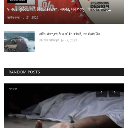
৯ বছর পূর্তিতে মাই কিচেনের মেগা অফার, সব পণ্যে মিলবে আপ-টু...
স্বাধীন বাংলা
Jul 21, 2026
তাইওয়ান প্রণালিতে মার্কিন রণতরি, সতর্কতায় চীন
মোঃ আল আমিন মৃর্ধা
Jan 7, 2023
RANDOM POSTS
অন্যান্য