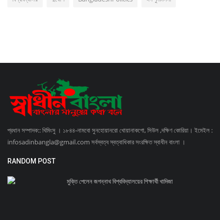
প্রধান সম্পাদক:: খিমিংসু । ১৮৪৪-নামবো সুনহোয়ানরো খোয়ানাকগো, সিউল ,দক্ষিণ কোরিয়া। ইমেইল :
infosadinbangla@gmail.com সর্বস্বত্ব স্বত্বাধিকার সংরক্ষিত স্বাধীন বাংলা ।
RANDOM POST
মুক্তি পেলেন জগন্নাথ বিশ্ববিদ্যালয়ের শিক্ষার্থী খাদিজা