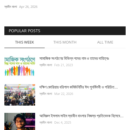
স্বাধীন বাংলা
Apr 26, 2026
চাকরি
বিনোদন
POPULAR POSTS
দেশজুড়ে
THIS WEEK
THIS MONTH
ALL TIME
Gallery
সামাজিক সংগঠণের বিভিন্ন পদের নাম ও তাদের দায়িত্বঃ
স্বাধীন বাংলা
Feb 21, 2023
অন্যান্য
দক্ষিণ কোরিয়ায় বরিশাল কমিউনিটির ঈদ পুনর্মিলনী ও পরিচিত...
স্বাধীন বাংলা
Mar 22, 2026
আমিরুল ইসলাম সাইম স্বাধীন বাংলার নিজস্ব প্রতিবেদক হিসেবে...
স্বাধীন বাংলা
Dec 4, 2025