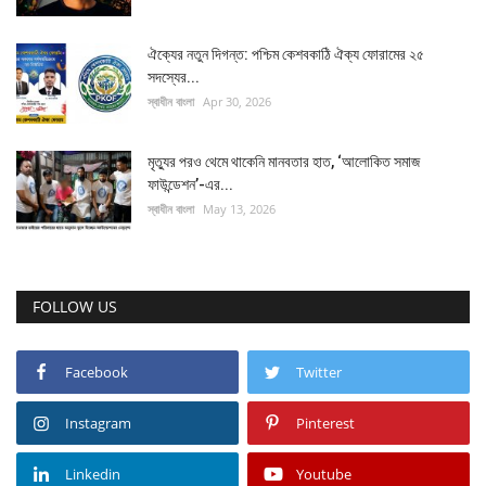
ঐক্যের নতুন দিগন্ত: পশ্চিম কেশবকাঠি ঐক্য ফোরামের ২৫
সদস্যের...
স্বাধীন বাংলা
Apr 30, 2026
মৃত্যুর পরও থেমে থাকেনি মানবতার হাত, ‘আলোকিত সমাজ
ফাউন্ডেশন’-এর...
স্বাধীন বাংলা
May 13, 2026
FOLLOW US
Facebook
Twitter
Instagram
Pinterest
Linkedin
Youtube