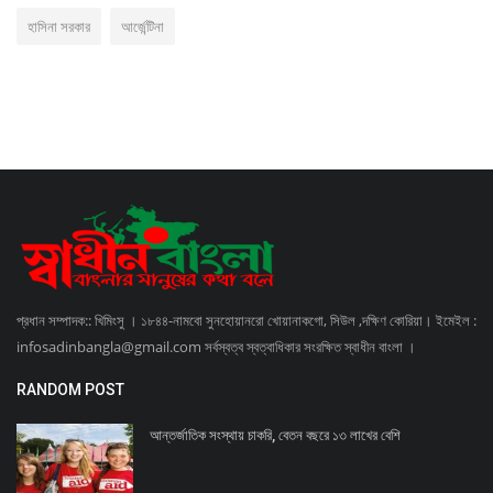
হাসিনা সরকার
আর্জেন্টিনা
প্রধান সম্পাদক:: খিমিংসু । ১৮৪৪-নামবো সুনহোয়ানরো খোয়ানাকগো, সিউল ,দক্ষিণ কোরিয়া। ইমেইল :
infosadinbangla@gmail.com সর্বস্বত্ব স্বত্বাধিকার সংরক্ষিত স্বাধীন বাংলা ।
RANDOM POST
আন্তর্জাতিক সংস্থায় চাকরি, বেতন বছরে ১৩ লাখের বেশি