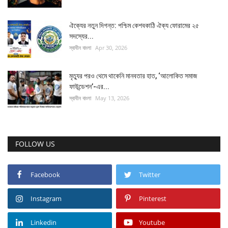
ঐক্যের নতুন দিগন্ত: পশ্চিম কেশবকাঠি ঐক্য ফোরামের ২৫
সদস্যের...
স্বাধীন বাংলা
Apr 30, 2026
মৃত্যুর পরও থেমে থাকেনি মানবতার হাত, ‘আলোকিত সমাজ
ফাউন্ডেশন’-এর...
স্বাধীন বাংলা
May 13, 2026
FOLLOW US
Facebook
Twitter
Instagram
Pinterest
Linkedin
Youtube